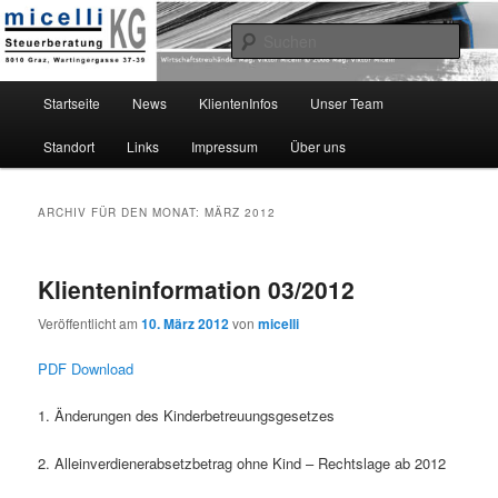
micelli Steuerberatung KG
Such
Hauptmenü
Startseite
News
KlientenInfos
Unser Team
Zum
Zum
Standort
Links
Impressum
Über uns
Inhalt
sekundären
Mag. Viktor Micelli Neu
wechseln
Inhalt
ARCHIV FÜR DEN MONAT:
MÄRZ 2012
wechseln
Klienteninformation 03/2012
Veröffentlicht am
10. März 2012
von
micelli
PDF Download
1. Änderungen des Kinderbetreuungsgesetzes
2. Alleinverdienerabsetzbetrag ohne Kind – Rechtslage ab 2012