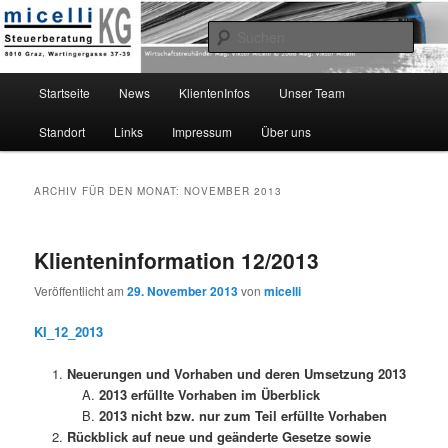
micelli Steuerberatung KG
Such
Hauptmenü
Startseite
News
KlientenInfos
Unser Team
Zum
Zum
Standort
Links
Impressum
Über uns
Inhalt
sekundären
Mag. Viktor Micelli Neu
wechseln
Inhalt
ARCHIV FÜR DEN MONAT:
NOVEMBER 2013
wechseln
Klienteninformation 12/2013
Veröffentlicht am
29. November 2013
von
micelli
KI_12_2013
Neuerungen und Vorhaben und deren Umsetzung 2013
2013 erfüllte Vorhaben im Überblick
2013 nicht bzw. nur zum Teil erfüllte Vorhaben
Rückblick auf neue und geänderte Gesetze sowie