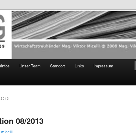
celli Neu
nInfos
Unser Team
Standort
Links
Impressum
 2013
tion 08/2013
n
micelli