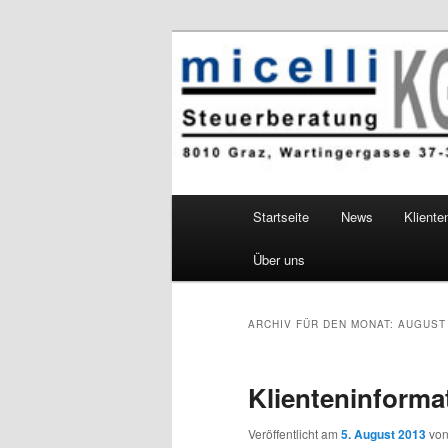
micelli Steuerberatung KG
Mag. Viktor Mi
Hauptmenü
Startseite
News
Kliente
Zum
Zum
Über uns
Inhalt
sekundären
wechseln
Inhalt
ARCHIV FÜR DEN MONAT:
AUGUST
wechseln
Klienteninforma
Veröffentlicht am
5. August 2013
vo