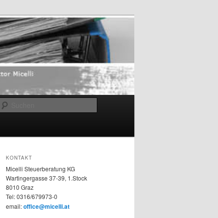
Suchen
KONTAKT
Micelli Steuerberatung KG
Wartingergasse 37-39, 1.Stock
8010 Graz
Tel:
0316/679973-0
email:
office@micelli.at